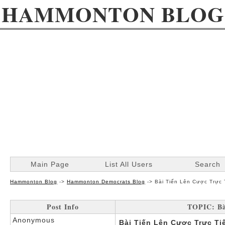
HAMMONTON BLOG
Main Page
List All Users
Search
Hammonton Blog
->
Hammonton Democrats Blog
->
Bài Tiến Lên Cược Trực 
Post Info
TOPIC: Bà
Anonymous
Bài Tiến Lên Cược Trực Ti