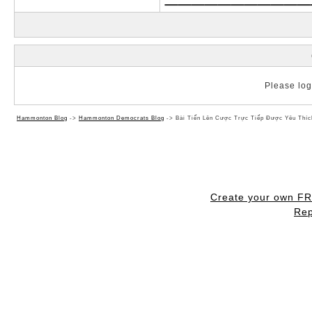
Please log 
Hammonton Blog
->
Hammonton Democrats Blog
->
Bài Tiến Lên Cược Trực Tiếp Được Yêu Thíc
Create your own F
Rep