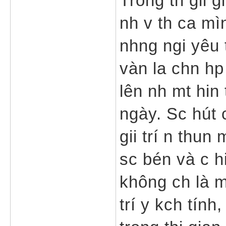
Trong th gii g
nh v th ca mì
nhng ngi yêu 
vàn la chn hp 
lên nh mt hin
ngày. Sc hút 
gii trí n thun
sc bén và c h
không ch là m
trí y kch tính,