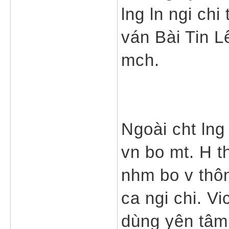
lng ln ngi chi
ván Bài Tin L
mch.
Ngoài cht lng 
vn bo mt. H t
nhm bo v thôn
ca ngi chi. Vi
dùng yên tâm