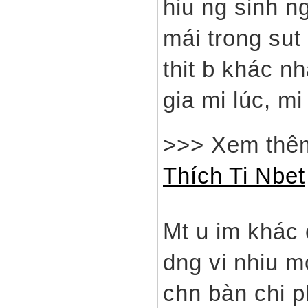
hiu ng sinh ng
mái trong sut 
thit b khác n
gia mi lúc, mi
>>> Xem thê
Thích Ti Nbet
Mt u im khác 
dng vi nhiu m
chn bàn chi p