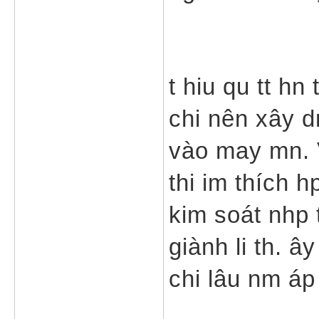
t hiu qu tt hn
chi nên xây d
vào may mn. V
thi im thích h
kim soát nhp 
giành li th. â
chi lâu nm áp