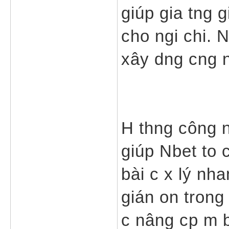
giúp gia tng g
cho ngi chi. 
xây dng cng n
H thng công n
giúp Nbet to c
bài c x lý nha
gián on trong 
c nâng cp m b