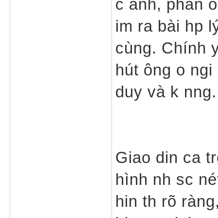
c ánh, phán oá
im ra bài hp l
cùng. Chính y
hút ông o ngi 
duy và k nng.
Giao din ca trò
hình nh sc né
hin th rõ ràn