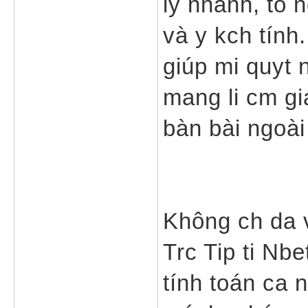
lý nhanh, to 
và y kch tính.
giúp mi quyt n
mang li cm gi
bàn bài ngoài 
Không ch da 
Trc Tip ti Nb
tính toán ca n