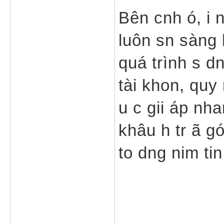
Bên cnh ó, i
luôn sn sàng h
quá trình s d
tài khon, quy 
u c gii áp nh
khâu h tr ã g
to dng nim tin
___________