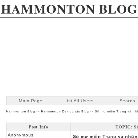
HAMMONTON BLOG
Main Page
List All Users
Search
Hammonton Blog
->
Hammonton Democrats Blog
->
Sổ mơ miền Trung và nh
Post Info
TOPIC: Sổ
Anonymous
Sổ mơ miền Trung và nhữn