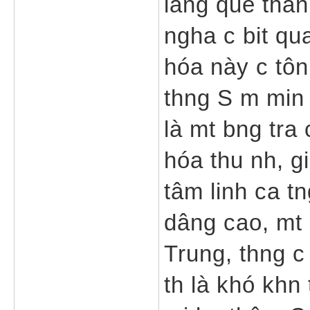
làng quê than
ngha c bit qua
hóa này c tôn
thng S m min
là mt bng tra 
hóa thu nh, g
tâm linh ca tn
dâng cao, mt 
Trung, thng c 
th là khó khn 