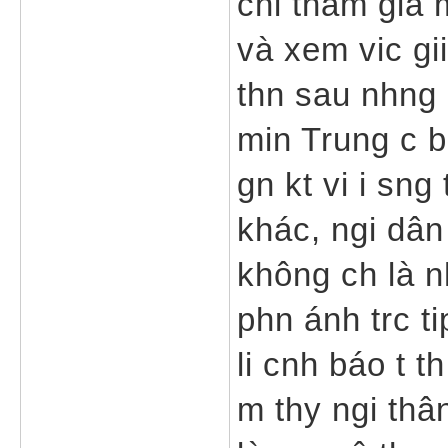
chi tham gia 
và xem vic gii 
thn sau nhng 
min Trung c bi
gn kt vi i sng
khác, ngi dân
không ch là n
phn ánh trc t
li cnh báo t th
m thy ngi thâ