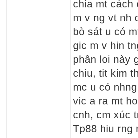
chia mt cách 
m v ng vt nh 
bò sát u có m
gic m v hin tn
phân loi này g
chiu, tit kim 
mc u có nhng g
vic a ra mt h
cnh, cm xúc tr
Tp88 hiu rng 