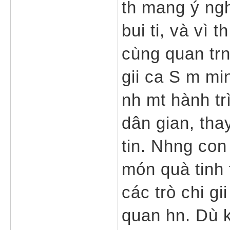
th mang ý ngh
bui ti, và vì t
cùng quan trn
gii ca S m mi
nh mt hành t
dân gian, tha
tin. Nhng con
món quà tinh t
các trò chi gi
quan hn. Dù k