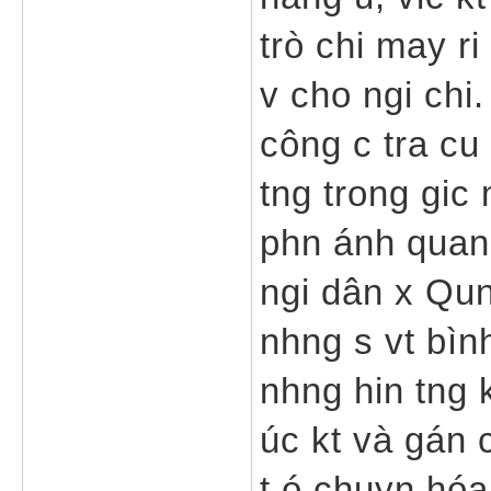
trò chi may ri
v cho ngi chi
công c tra cu
tng trong gic
phn ánh quan 
ngi dân x Qun
nhng s vt bìn
nhng hin tng 
úc kt và gán 
t ó chuyn hóa