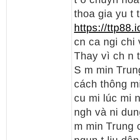
thoa gia yu t t
https://ttp88.i
cn ca ngi chi 
Thay vì ch n 
S m min Trung
cách thông mi
cu mi lúc mi n
ngh và ni dun
m min Trung c