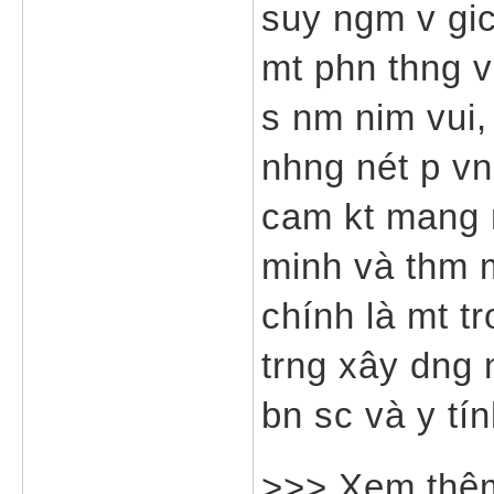
suy ngm v gic
mt phn thng vô
s nm nim vui,
nhng nét p vn
cam kt mang n
minh và thm m
chính là mt t
trng xây dng n
bn sc và y tí
>>> Xem thê