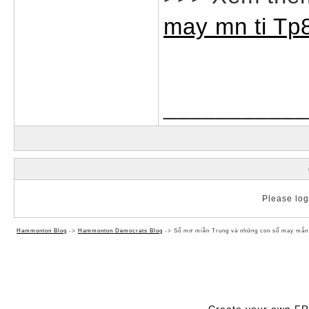
may mn ti Tp
___________
Please log 
Hammonton Blog
->
Hammonton Democrats Blog
->
Sổ mơ miền Trung và những con số may mắn 