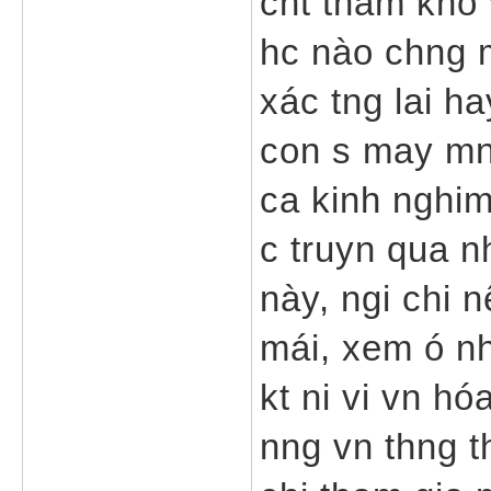
cht tham kho 
hc nào chng m
xác tng lai h
con s may mn c
ca kinh nghim
c truyn qua n
này, ngi chi 
mái, xem ó nh 
kt ni vi vn hó
nng vn thng t