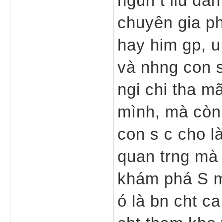
ngun t liu dân
chuyên gia ph
hay him gp, u 
và nhng con s
ngi chi tha m
mình, mà còn 
con s c cho là
quan trng mà 
khám phá S m 
ó là bn cht c