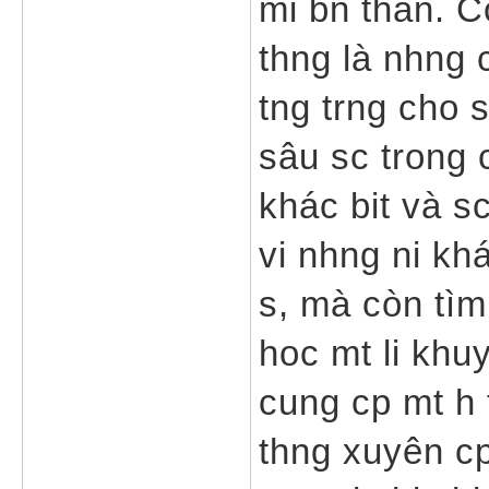
mi bn thân. C
thng là nhng 
tng trng cho 
sâu sc trong 
khác bit và s
vi nhng ni kh
s, mà còn tìm
hoc mt li khu
cung cp mt h 
thng xuyên cp