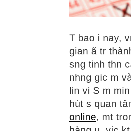
T bao i nay, 
gian ã tr thàn
sng tinh thn c
nhng gic m v
lin vi S m min
hút s quan tâ
online
, mt tro
hàng u, vic k